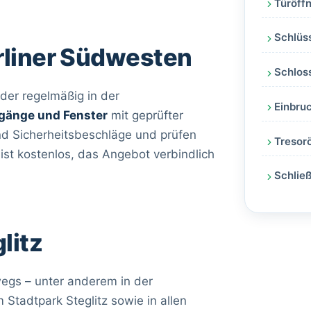
Türöffn
Schlüs
rliner Südwesten
Schlos
der regelmäßig in der
Einbruc
ugänge und Fenster
mit geprüfter
d Sicherheitsbeschläge und prüfen
Tresorö
ist kostenlos, das Angebot verbindlich
Schlie
litz
wegs – unter anderem in der
Stadtpark Steglitz sowie in allen