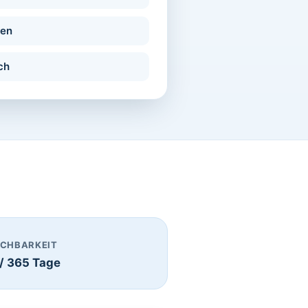
den
ch
ICHBARKEIT
 / 365 Tage