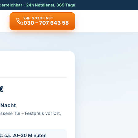
t erreichbar – 24h Notdienst, 365 Tage
24H NOTDIENST
030 – 707 643 58
€
& Nacht
sene Tür – Festpreis vor Ort,
tz: ca. 20–30 Minuten