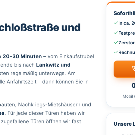
Soforthil
In ca. 
Schloßstraße und
Festpre
Zerstör
Rechnu
wa
20–30 Minuten
– vom Einkaufstrubel
dende bis nach
Lankwitz und
esten regelmäßig unterwegs. Am
lle Anfahrtszeit – dann können Sie in
0
Mobil 
ltbauten, Nachkriegs-Mietshäusern und
es
. Für jede dieser Türen haben wir
ugefallene Türen öffnen wir fast
Unsere 