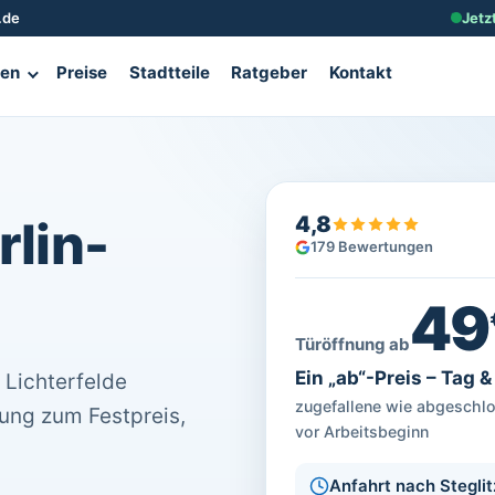
.de
Jetz
gen
Preise
Stadtteile
Ratgeber
Kontakt
4,8
rlin-
179 Bewertungen
49
Türöffnung ab
Ein „ab“-Preis – Tag 
 Lichterfelde
zugefallene wie abgeschlos
nung zum Festpreis,
vor Arbeitsbeginn
Anfahrt nach Stegli