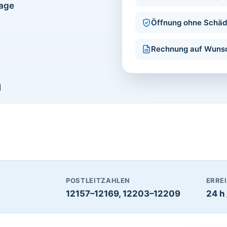
Tage
Öffnung ohne Schä
Rechnung auf Wuns
1
POSTLEITZAHLEN
ERRE
12157–12169, 12203–12209
24 h