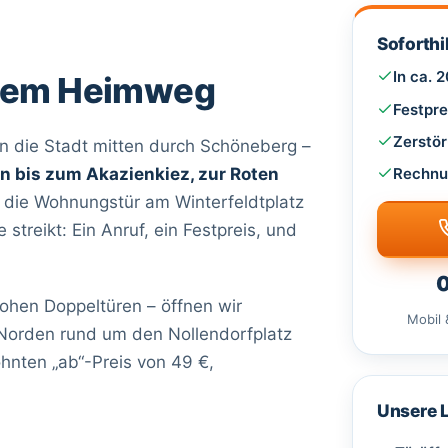
Soforthi
In ca. 
erem Heimweg
Festpre
Zerstör
n die Stadt mitten durch Schöneberg –
Rechnu
 bis zum Akazienkiez, zur Roten
 die Wohnungstür am Winterfeldtplatz
streikt: Ein Anruf, ein Festpreis, und
0
hohen Doppeltüren – öffnen wir
Mobil 
 Norden rund um den Nollendorfplatz
hnten „ab“-Preis von 49 €,
Unsere 