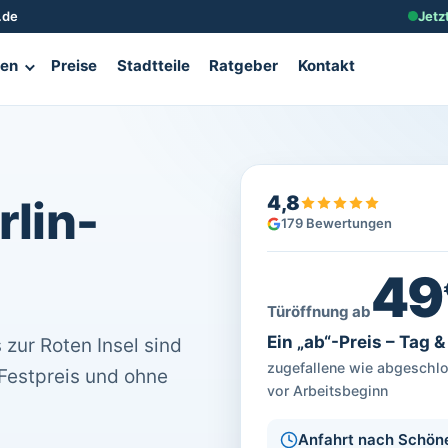
.de
Jetz
gen
Preise
Stadtteile
Ratgeber
Kontakt
4,8
rlin-
179 Bewertungen
49
Türöffnung ab
Ein „ab“-Preis – Tag 
zur Roten Insel sind
zugefallene wie abgeschlos
 Festpreis und ohne
vor Arbeitsbeginn
Anfahrt nach Schön