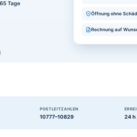
365 Tage
Öffnung ohne Schä
Rechnung auf Wuns
1
POSTLEITZAHLEN
ERRE
10777–10829
24 h