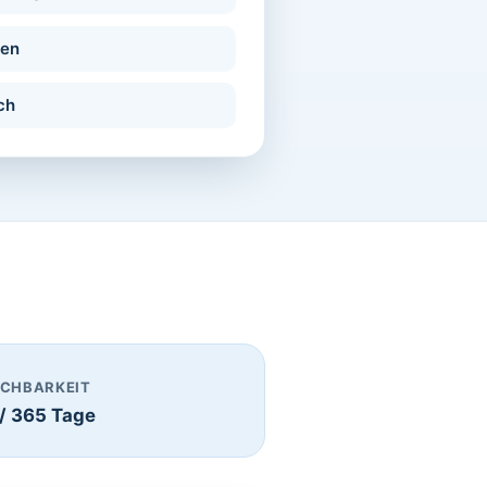
den
ch
ICHBARKEIT
 / 365 Tage