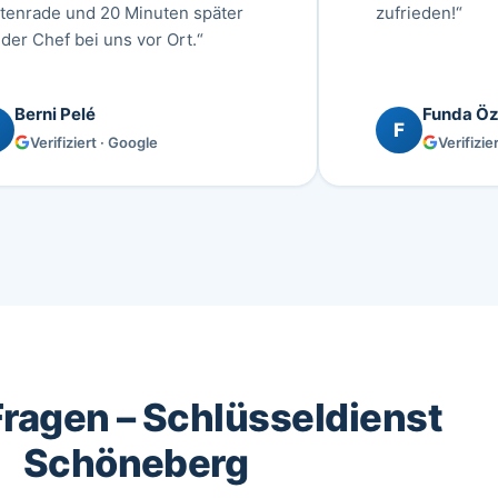
htenrade und 20 Minuten später
zufrieden!“
der Chef bei uns vor Ort.“
Berni Pelé
Funda Öz
F
Verifiziert · Google
Verifizie
Fragen – Schlüsseldienst
Schöneberg