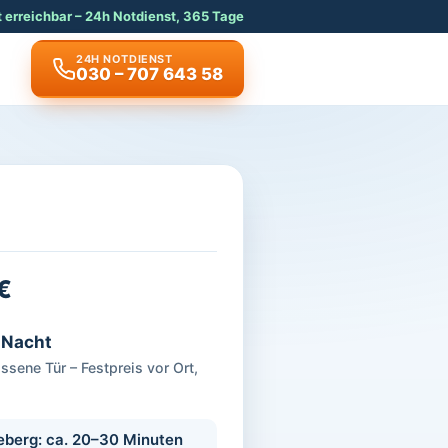
t erreichbar – 24h Notdienst, 365 Tage
24H NOTDIENST
030 – 707 643 58
€
& Nacht
sene Tür – Festpreis vor Ort,
eberg: ca. 20–30 Minuten