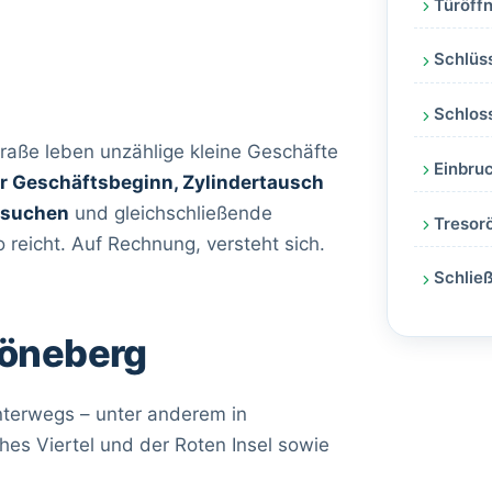
Türöffn
Schlüs
Schlos
raße leben unzählige kleine Geschäfte
Einbruc
r Geschäftsbeginn, Zylindertausch
rsuchen
und gleichschließende
Tresorö
 reicht. Auf Rechnung, versteht sich.
Schlie
höneberg
nterwegs – unter anderem in
ches Viertel und der Roten Insel sowie