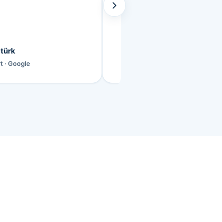
Schäden aufbekommen. Si
unseren Sonntag gerettet!
türk
Derya Kaya-Balikci
D
rt · Google
Verifiziert · Google